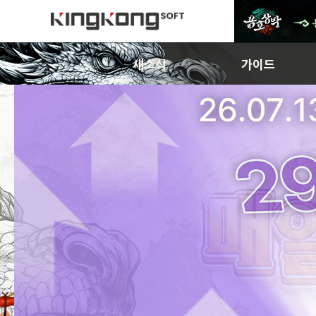
새소식
가이드
공지사항
초보자가이드
이벤트
게임소개
아이템확률