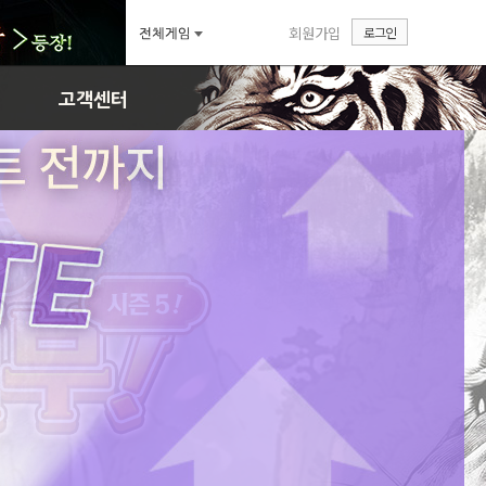
회원가입
로그인
매일매일 출석부! 시즌5
고객센터
FAQ
29차 UPDATE 사전안내
1:1문의
답변확인
천류영과 함께하는 여름
매일매일 출석부! 시즌5
29차 UPDATE 사전안내